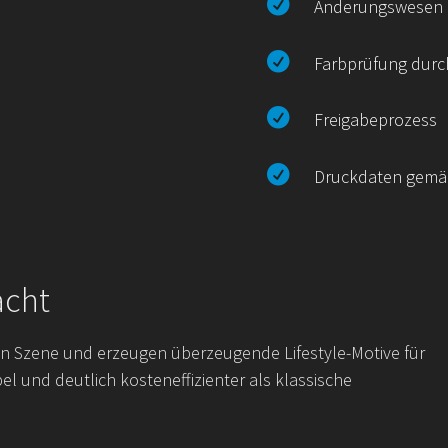

Änderungswesen

Farbprüfung durc

Freigabeprozess

Druckdaten gemäß
acht
h in Szene und erzeugen überzeugende Lifestyle-Motive für
bel und deutlich kosteneffizienter als klassische