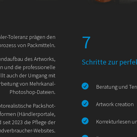
7
ler-Toleranz prägen den
prozess von Packmitteln.
undaufbau des Artworks,
Schritte zur perf
n und die professionelle
ällt auch der Umgang mit
rbeitung von Mehr­kanal-

Beratung und Te
Photoshop-Dateien.

Artwork creation
torealistische Packshot-
tformen (Händlerportale,

Korrekturlesen u
 seit 2023 die Pflege der
ndverbraucher-Websites.