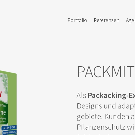
Portfolio
Referenzen
Age
PACKMIT
Als
Packacking-E
Designs und adapt
gebiete. Kunden 
Pflanzen­schutz w