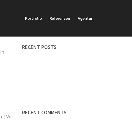
Portfolio
Referenzen
Agentur
SEARCH
RECENT POSTS
in
Markenentwicklung
Künstlerische Arbeiten
Redaktion
Reinzeichnung
Online-Adventskalender
RECENT COMMENTS
m! Wir