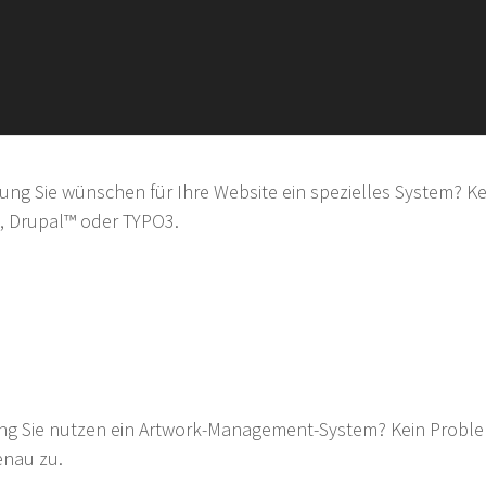
stemlösung
 Sie wünschen für Ihre Website ein spezielles System? Ke
t™, Drupal™ oder TYPO3.
System
,
Systemlösung
 Sie nutzen ein Artwork-Management-System? Kein Proble
enau zu.