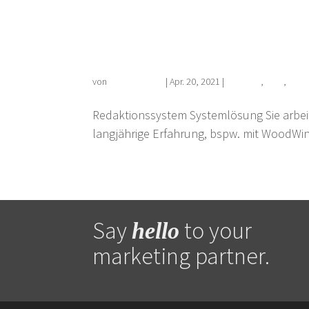
Redaktionssystem
von
Florian Kehrer
|
Apr. 20, 2021
|
Portfolio
,
Print
,
Syst
Redaktionssystem Systemlösung Sie arbei
langjährige Erfahrung, bspw. mit WoodWin
Say
to your
hello
marketing partner.