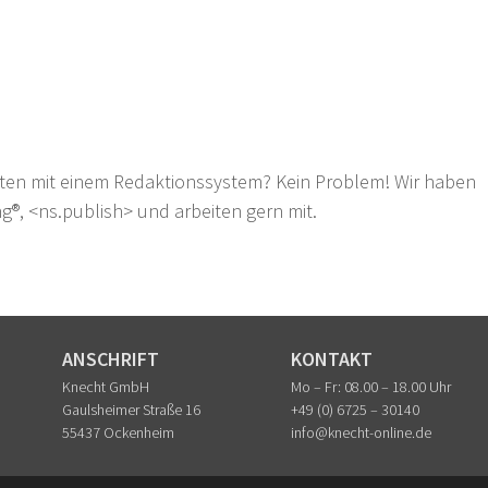
emlösung
ten mit einem Redaktionssystem? Kein Problem! Wir haben
g®, <ns.publish> und arbeiten gern mit.
ANSCHRIFT
KONTAKT
Knecht GmbH
Mo – Fr: 08.00 – 18.00 Uhr
Gaulsheimer Straße 16
+49 (0) 6725 – 30140
55437 Ockenheim
info@knecht-online.de