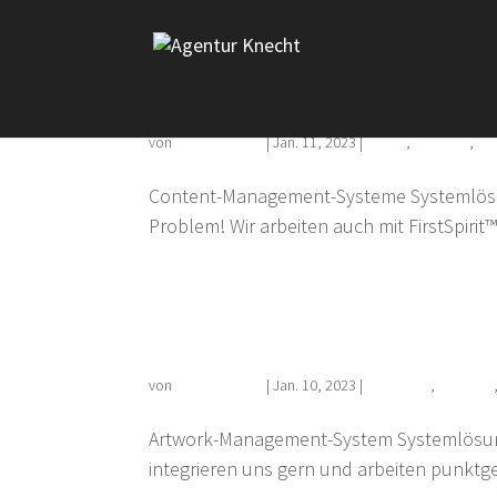
CMS-Systeme
von
Florian Kehrer
|
Jan. 11, 2023
|
Digital
,
Portfolio
,
Sy
Content-Management-Systeme Systemlösung
Problem! Wir arbeiten auch mit FirstSpiri
Artwork-Management-
von
Florian Kehrer
|
Jan. 10, 2023
|
Packaging
,
Portfolio
Artwork-Management-System Systemlösung
integrieren uns gern und arbeiten punktg