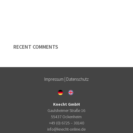
Redaktion
Reinzeichnung
Online-Adventskalender
RECENT COMMENTS
Impressum
|
Datenschutz
Knecht GmbH
Gaulsheimer Straße 16
55437 Ockenheim
+49 (0) 6725 – 30140
info@knecht-online.de